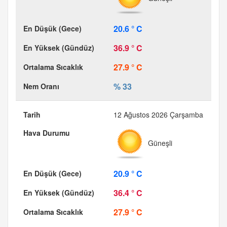
20.6 ° C
36.9 ° C
27.9 ° C
% 33
12 Ağustos 2026 Çarşamba
Güneşli
20.9 ° C
36.4 ° C
27.9 ° C