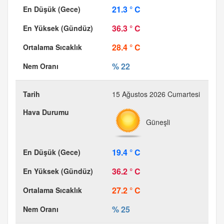
21.3 ° C
36.3 ° C
28.4 ° C
% 22
15 Ağustos 2026 Cumartesi
Güneşli
19.4 ° C
36.2 ° C
27.2 ° C
% 25