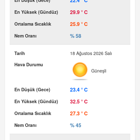
22.4 ° C
29.9 ° C
25.9 ° C
% 58
18 Ağustos 2026 Salı
Güneşli
23.4 ° C
32.5 ° C
27.3 ° C
% 45