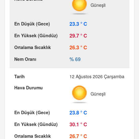
Güneşli
23.3 ° C
29.7 ° C
26.3 ° C
% 69
12 Ağustos 2026 Çarşamba
Güneşli
23.8 ° C
30.1 ° C
26.7 ° C