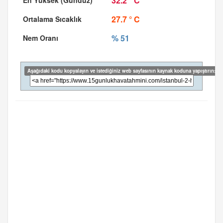
32.2 ° C
27.7 ° C
% 51
Aşağıdaki kodu kopyalayın ve istediğiniz web sayfasının kaynak koduna yapıştırın: