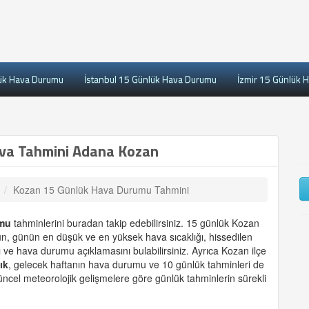
ük Hava Durumu
İstanbul 15 Günlük Hava Durumu
İzmir 15 Günlük 
va Tahmini Adana Kozan
Kozan 15 Günlük Hava Durumu Tahmini
mu
tahminlerini buradan takip edebilirsiniz. 15 günlük Kozan
ün, günün en düşük ve en yüksek hava sıcaklığı, hissedilen
ve hava durumu açıklamasını bulabilirsiniz. Ayrıca Kozan ilçe
ık
, gelecek haftanın hava durumu ve 10 günlük tahminleri de
ncel meteorolojik gelişmelere göre günlük tahminlerin sürekli