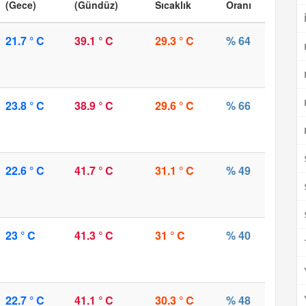
(Gece)
(Gündüz)
Sıcaklık
Oranı
21.7 ° C
39.1 ° C
29.3 ° C
% 64
23.8 ° C
38.9 ° C
29.6 ° C
% 66
22.6 ° C
41.7 ° C
31.1 ° C
% 49
23 ° C
41.3 ° C
31 ° C
% 40
22.7 ° C
41.1 ° C
30.3 ° C
% 48