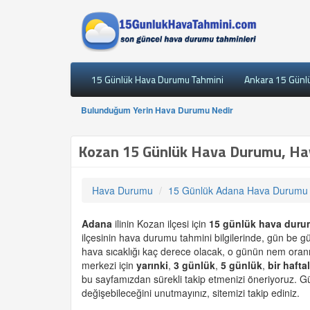
15 Günlük Hava Durumu Tahmini
Ankara 15 Günl
Bulunduğum Yerin Hava Durumu Nedir
Kozan 15 Günlük Hava Durumu, Ha
Hava Durumu
15 Günlük Adana Hava Durumu
Adana
ilinin Kozan ilçesi için
15 günlük
hava duru
ilçesinin hava durumu tahmini bilgilerinde, gün be g
hava sıcaklığı kaç derece olacak, o günün nem oranı 
merkezi için
yarınki
,
3 günlük
,
5 günlük
,
bir haftal
bu sayfamızdan sürekli takip etmenizi öneriyoruz. Gü
değişebileceğini unutmayınız, sitemizi takip ediniz.