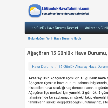
15 Günlük Hava Durumu Tahmini
Ankara 15 Günl
Bulunduğum Yerin Hava Durumu Nedir
Ağaçören 15 Günlük Hava Durumu,
Hava Durumu
15 Günlük Aksaray Hava Durum
Aksaray
ilinin Ağaçören ilçesi için
15 günlük
hava 
Ağaçören ilçesinin hava durumu tahmini bilgilerinde
hissedilen hava sıcaklığı kaç derece olacak, o günün
Ağaçören ilçe merkezi için
yarınki
,
3 günlük
,
5 gün
tahminleri de bu sayfamızdan sürekli takip etmenizi
tahminlerin sürekli değişebileceğini unutmayınız, site