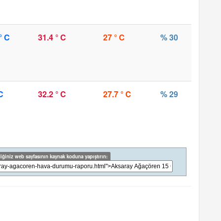
° C
31.4 ° C
27 ° C
% 30
C
32.2 ° C
27.7 ° C
% 29
iğiniz web sayfasının kaynak koduna yapıştırın: