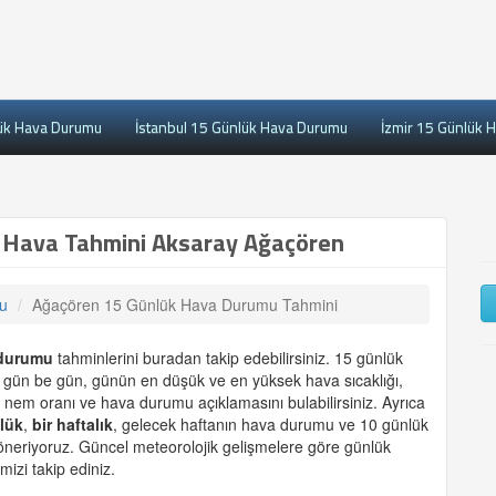
ük Hava Durumu
İstanbul 15 Günlük Hava Durumu
İzmir 15 Günlük 
 Hava Tahmini Aksaray Ağaçören
u
Ağaçören 15 Günlük Hava Durumu Tahmini
durumu
tahminlerini buradan takip edebilirsiniz. 15 günlük
, gün be gün, günün en düşük ve en yüksek hava sıcaklığı,
 nem oranı ve hava durumu açıklamasını bulabilirsiniz. Ayrıca
lük
,
bir haftalık
, gelecek haftanın hava durumu ve 10 günlük
 öneriyoruz. Güncel meteorolojik gelişmelere göre günlük
mizi takip ediniz.