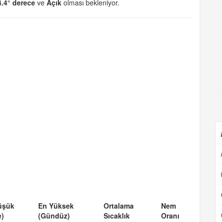
4.4° derece
ve
Açık
olması bekleniyor.
üşük
En Yüksek
Ortalama
Nem
e)
(Gündüz)
Sıcaklık
Oranı