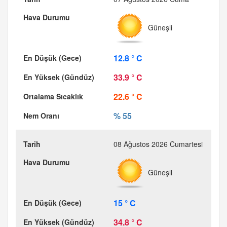
Güneşli
12.8 ° C
33.9 ° C
22.6 ° C
% 55
08 Ağustos 2026 Cumartesi
Güneşli
15 ° C
34.8 ° C