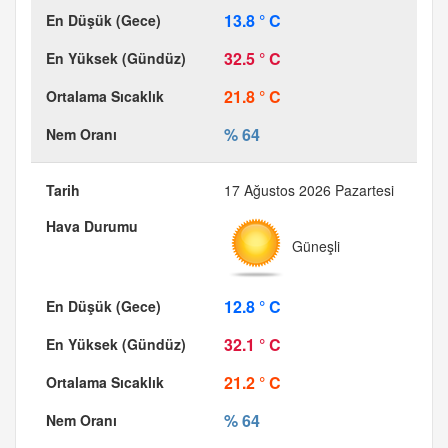
13.8 ° C
32.5 ° C
21.8 ° C
% 64
17 Ağustos 2026 Pazartesi
Güneşli
12.8 ° C
32.1 ° C
21.2 ° C
% 64