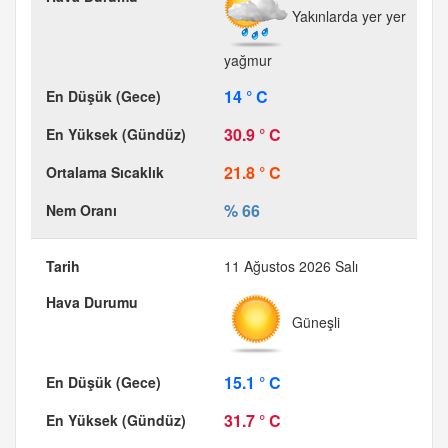
Yakınlarda yer yer
yağmur
14 ° C
30.9 ° C
21.8 ° C
% 66
11 Ağustos 2026 Salı
Güneşli
15.1 ° C
31.7 ° C