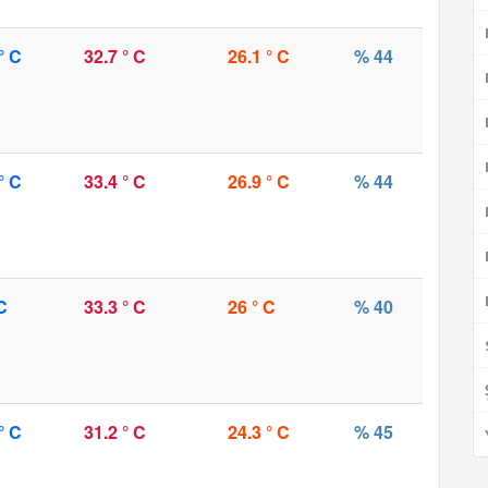
° C
32.7 ° C
26.1 ° C
% 44
° C
33.4 ° C
26.9 ° C
% 44
C
33.3 ° C
26 ° C
% 40
° C
31.2 ° C
24.3 ° C
% 45