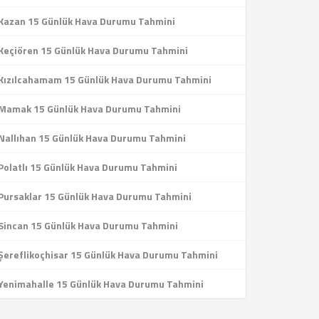
Kazan 15 Günlük Hava Durumu Tahmini
Keçiören 15 Günlük Hava Durumu Tahmini
Kızılcahamam 15 Günlük Hava Durumu Tahmini
Mamak 15 Günlük Hava Durumu Tahmini
Nallıhan 15 Günlük Hava Durumu Tahmini
Polatlı 15 Günlük Hava Durumu Tahmini
Pursaklar 15 Günlük Hava Durumu Tahmini
Sincan 15 Günlük Hava Durumu Tahmini
Şereflikoçhisar 15 Günlük Hava Durumu Tahmini
Yenimahalle 15 Günlük Hava Durumu Tahmini