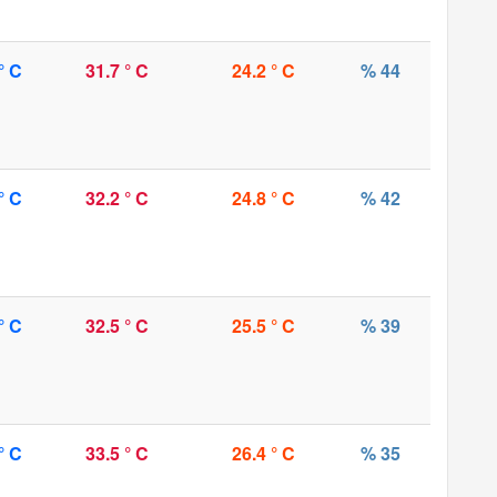
° C
31.7 ° C
24.2 ° C
% 44
° C
32.2 ° C
24.8 ° C
% 42
° C
32.5 ° C
25.5 ° C
% 39
° C
33.5 ° C
26.4 ° C
% 35