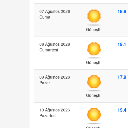
19.8 
07 Ağustos 2026
Cuma
Güneşli
19.1 
08 Ağustos 2026
Cumartesi
Güneşli
17.9 
09 Ağustos 2026
Pazar
Güneşli
19.4 
10 Ağustos 2026
Pazartesi
Güneşli