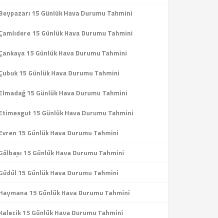
Beypazarı 15 Günlük Hava Durumu Tahmini
Çamlıdere 15 Günlük Hava Durumu Tahmini
Çankaya 15 Günlük Hava Durumu Tahmini
Çubuk 15 Günlük Hava Durumu Tahmini
Elmadağ 15 Günlük Hava Durumu Tahmini
Etimesgut 15 Günlük Hava Durumu Tahmini
Evren 15 Günlük Hava Durumu Tahmini
Gölbaşı 15 Günlük Hava Durumu Tahmini
Güdül 15 Günlük Hava Durumu Tahmini
Haymana 15 Günlük Hava Durumu Tahmini
Kalecik 15 Günlük Hava Durumu Tahmini