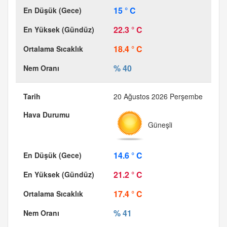
15 ° C
22.3 ° C
18.4 ° C
% 40
20 Ağustos 2026 Perşembe
Güneşli
14.6 ° C
21.2 ° C
17.4 ° C
% 41