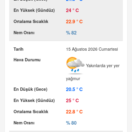
24 ° C
22.9 ° C
% 82
15 Ağustos 2026 Cumartesi
Yakınlarda yer yer
yağmur
20.5 ° C
25 ° C
22.8 ° C
% 80