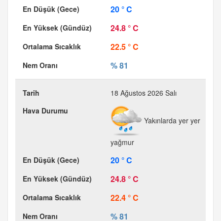
20 ° C
24.8 ° C
22.5 ° C
% 81
18 Ağustos 2026 Salı
Yakınlarda yer yer
yağmur
20 ° C
24.8 ° C
22.4 ° C
% 81