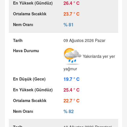
26.4 ° C
23.7 ° C
% 81
09 Ağustos 2026 Pazar
Yakınlarda yer yer
yağmur
19.7 ° C
25.4 ° C
22.7 ° C
% 82