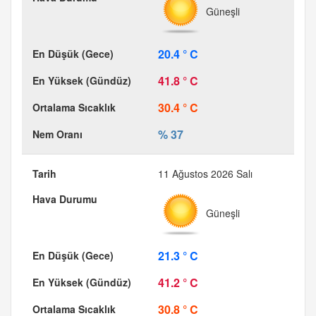
Güneşli
20.4 ° C
41.8 ° C
30.4 ° C
% 37
11 Ağustos 2026 Salı
Güneşli
21.3 ° C
41.2 ° C
30.8 ° C