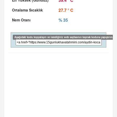
39.4 ° C
27.7 ° C
% 35
Aşağıdaki kodu kopyalayın ve istediğiniz web sayfasının kaynak koduna yapıştırın: