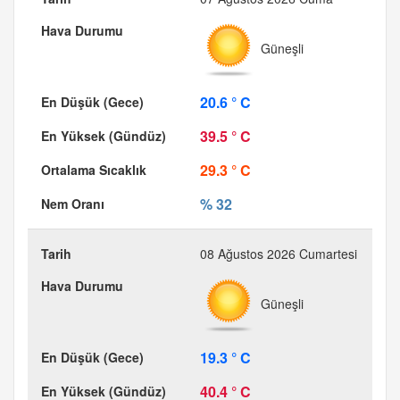
Güneşli
20.6 ° C
39.5 ° C
29.3 ° C
% 32
08 Ağustos 2026 Cumartesi
Güneşli
19.3 ° C
40.4 ° C