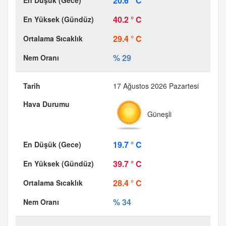
20.6 ° C
40.2 ° C
29.4 ° C
% 29
17 Ağustos 2026 Pazartesi
Güneşli
19.7 ° C
39.7 ° C
28.4 ° C
% 34