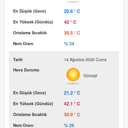
20.6 ° C
42 ° C
30.5 ° C
% 34
14 Ağustos 2026 Cuma
Güneşli
21.2 ° C
42.1 ° C
30.9 ° C
% 26