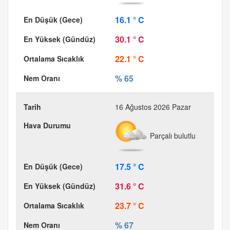
16.1 ° C
30.1 ° C
22.1 ° C
% 65
16 Ağustos 2026 Pazar
Parçalı bulutlu
17.5 ° C
31.6 ° C
23.7 ° C
% 67