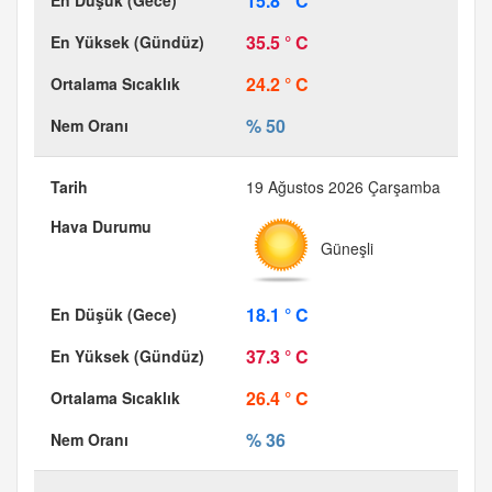
15.8 ° C
35.5 ° C
24.2 ° C
% 50
19 Ağustos 2026 Çarşamba
Güneşli
18.1 ° C
37.3 ° C
26.4 ° C
% 36