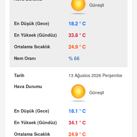
Güneşli
18.2 ° C
33.8 ° C
24.9 ° C
% 66
13 Ağustos 2026 Perşembe
Güneşli
18.1 ° C
34.1 ° C
24.9 ° C