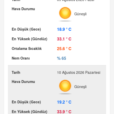
Güneşli
18.9 ° C
33.1 ° C
25.6 ° C
% 65
10 Ağustos 2026 Pazartesi
Güneşli
19.2 ° C
33.9 ° C