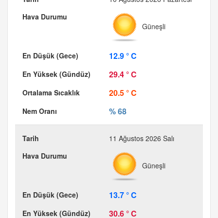
Güneşli
12.9 ° C
29.4 ° C
20.5 ° C
% 68
11 Ağustos 2026 Salı
Güneşli
13.7 ° C
30.6 ° C