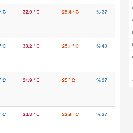
° C
32.9 ° C
25.4 ° C
% 37
° C
33.2 ° C
25.1 ° C
% 40
° C
31.9 ° C
25 ° C
% 37
° C
30.3 ° C
23.9 ° C
% 37