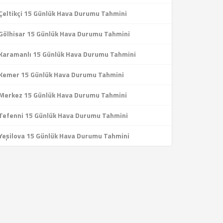
Çeltikçi 15 Günlük Hava Durumu Tahmini
Gölhisar 15 Günlük Hava Durumu Tahmini
Karamanlı 15 Günlük Hava Durumu Tahmini
Kemer 15 Günlük Hava Durumu Tahmini
Merkez 15 Günlük Hava Durumu Tahmini
Tefenni 15 Günlük Hava Durumu Tahmini
Yeşilova 15 Günlük Hava Durumu Tahmini