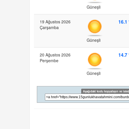
Güneşli
16.1 
19 Ağustos 2026
Çarşamba
Güneşli
14.7 
20 Ağustos 2026
Perşembe
Güneşli
Aşağıdaki kodu kopyalayın ve isted