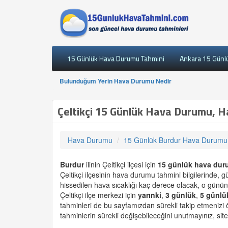
15 Günlük Hava Durumu Tahmini
Ankara 15 Günl
Bulunduğum Yerin Hava Durumu Nedir
Çeltikçi 15 Günlük Hava Durumu, Ha
Hava Durumu
15 Günlük Burdur Hava Durumu
Burdur
ilinin Çeltikçi ilçesi için
15 günlük
hava dur
Çeltikçi ilçesinin hava durumu tahmini bilgilerinde,
hissedilen hava sıcaklığı kaç derece olacak, o günün
Çeltikçi ilçe merkezi için
yarınki
,
3 günlük
,
5 günlü
tahminleri de bu sayfamızdan sürekli takip etmenizi
tahminlerin sürekli değişebileceğini unutmayınız, site