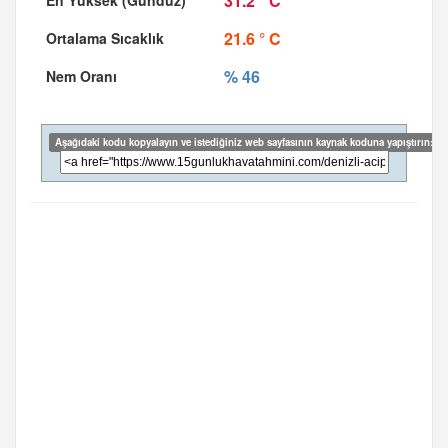
31.2 ° C
21.6 ° C
% 46
Aşağıdaki kodu kopyalayın ve istediğiniz web sayfasının kaynak koduna yapıştırın: