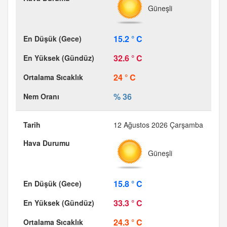
Güneşli
15.2 ° C
32.6 ° C
24 ° C
% 36
12 Ağustos 2026 Çarşamba
Güneşli
15.8 ° C
33.3 ° C
24.3 ° C