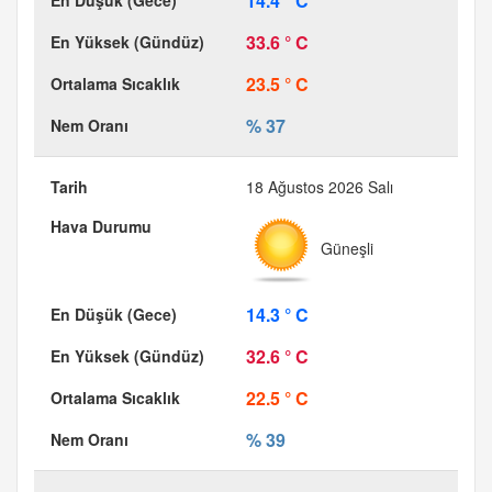
14.4 ° C
33.6 ° C
23.5 ° C
% 37
18 Ağustos 2026 Salı
Güneşli
14.3 ° C
32.6 ° C
22.5 ° C
% 39