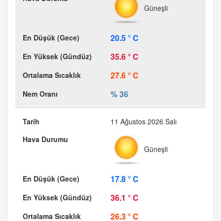
Güneşli
20.5 ° C
35.6 ° C
27.6 ° C
% 36
11 Ağustos 2026 Salı
Güneşli
17.8 ° C
36.1 ° C
26.3 ° C