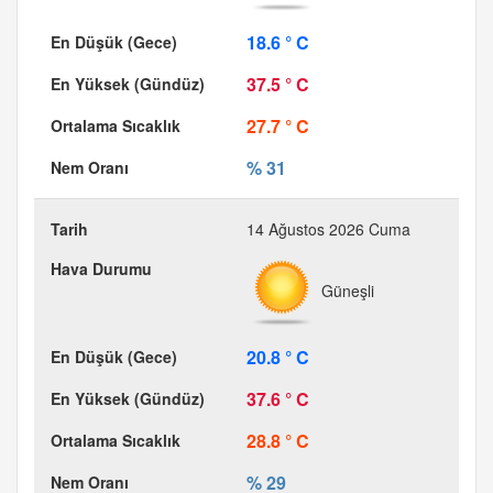
18.6 ° C
37.5 ° C
27.7 ° C
% 31
14 Ağustos 2026 Cuma
Güneşli
20.8 ° C
37.6 ° C
28.8 ° C
% 29