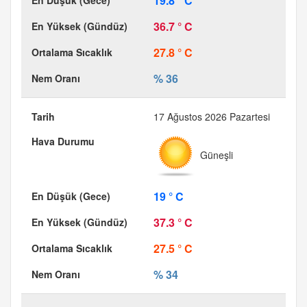
19.8 ° C
36.7 ° C
27.8 ° C
% 36
17 Ağustos 2026 Pazartesi
Güneşli
19 ° C
37.3 ° C
27.5 ° C
% 34