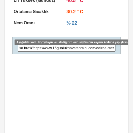
40.5 ° C
30.2 ° C
% 22
Aşağıdaki kodu kopyalayın ve istediğiniz web sayfasının kaynak koduna yapıştırın: