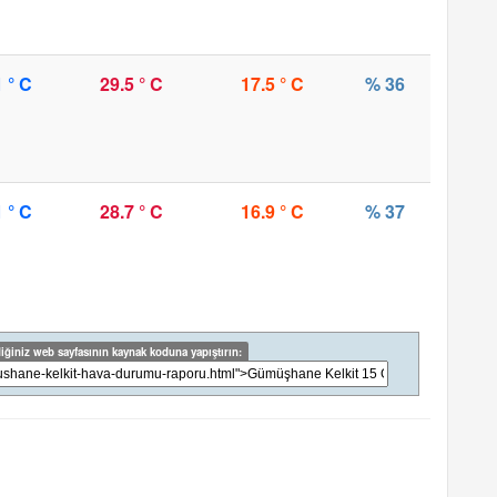
1 ° C
29.5 ° C
17.5 ° C
% 36
1 ° C
28.7 ° C
16.9 ° C
% 37
iğiniz web sayfasının kaynak koduna yapıştırın: