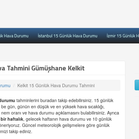
ük Hava Durumu
İstanbul 15 Günlük Hava Durumu
İzmir 15 Günlük 
va Tahmini Gümüşhane Kelkit
urumu
Kelkit 15 Günlük Hava Durumu Tahmini
durumu
tahminlerini buradan takip edebilirsiniz. 15 günlük
ün be gün, günün en düşük ve en yüksek hava sıcaklığı,
 nem oranı ve hava durumu açıklamasını bulabilirsiniz. Ayrıca
,
bir haftalık
, gelecek haftanın hava durumu ve 10 günlük
 öneriyoruz. Güncel meteorolojik gelişmelere göre günlük
mizi takip ediniz.