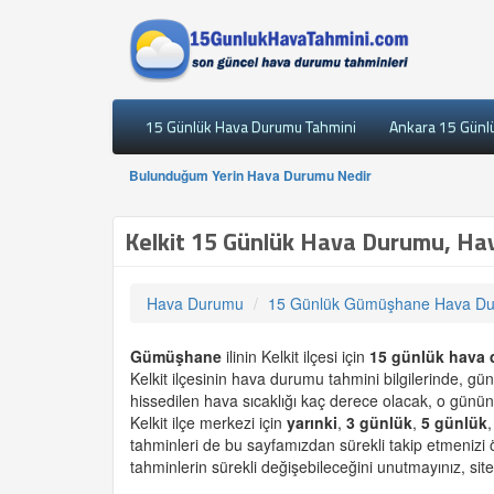
15 Günlük Hava Durumu Tahmini
Ankara 15 Günl
Bulunduğum Yerin Hava Durumu Nedir
Kelkit 15 Günlük Hava Durumu, Ha
Hava Durumu
15 Günlük Gümüşhane Hava D
Gümüşhane
ilinin Kelkit ilçesi için
15 günlük
hava 
Kelkit ilçesinin hava durumu tahmini bilgilerinde, g
hissedilen hava sıcaklığı kaç derece olacak, o günün
Kelkit ilçe merkezi için
yarınki
,
3 günlük
,
5 günlük
tahminleri de bu sayfamızdan sürekli takip etmenizi
tahminlerin sürekli değişebileceğini unutmayınız, site