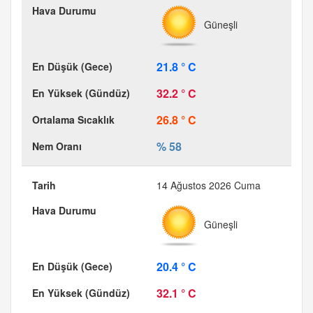
Güneşli
21.8 ° C
32.2 ° C
26.8 ° C
% 58
14 Ağustos 2026 Cuma
Güneşli
20.4 ° C
32.1 ° C