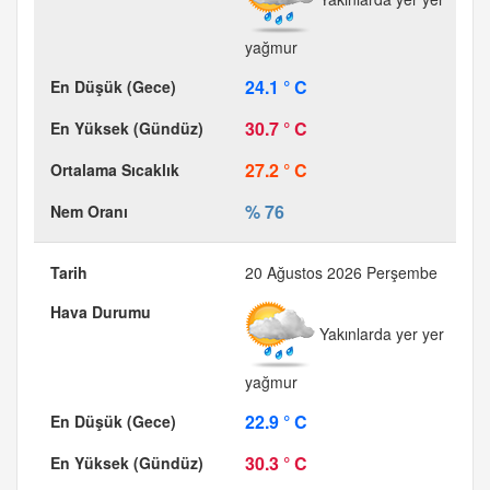
yağmur
24.1 ° C
30.7 ° C
27.2 ° C
% 76
20 Ağustos 2026 Perşembe
Yakınlarda yer yer
yağmur
22.9 ° C
30.3 ° C