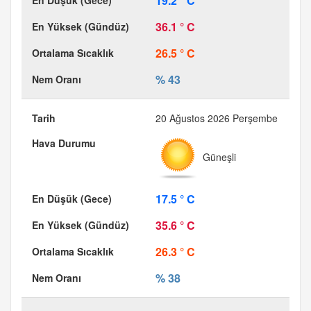
19.2 ° C
36.1 ° C
26.5 ° C
% 43
20 Ağustos 2026 Perşembe
Güneşli
17.5 ° C
35.6 ° C
26.3 ° C
% 38