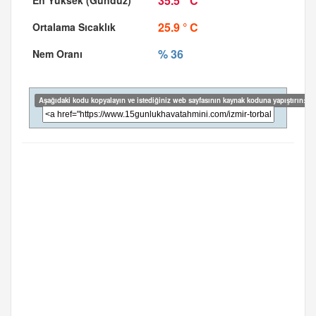
35.5 ° C
25.9 ° C
% 36
Aşağıdaki kodu kopyalayın ve istediğiniz web sayfasının kaynak koduna yapıştırın: