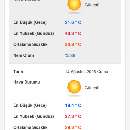
Güneşli
21.6 ° C
40.3 ° C
30.8 ° C
% 39
14 Ağustos 2026 Cuma
Güneşli
19.4 ° C
37.3 ° C
28.3 ° C