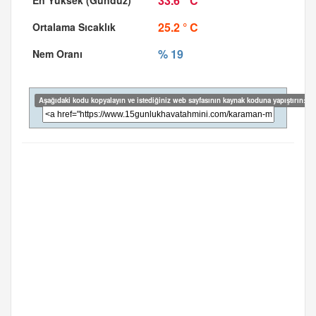
33.6 ° C
25.2 ° C
% 19
Aşağıdaki kodu kopyalayın ve istediğiniz web sayfasının kaynak koduna yapıştırın: