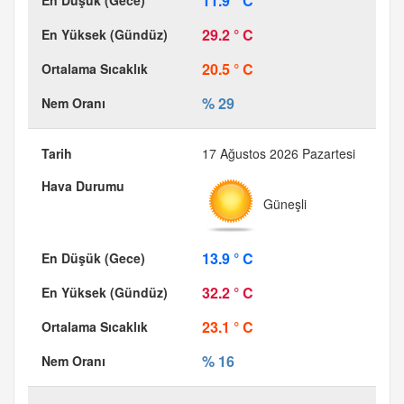
11.9 ° C
29.2 ° C
20.5 ° C
% 29
17 Ağustos 2026 Pazartesi
Güneşli
13.9 ° C
32.2 ° C
23.1 ° C
% 16