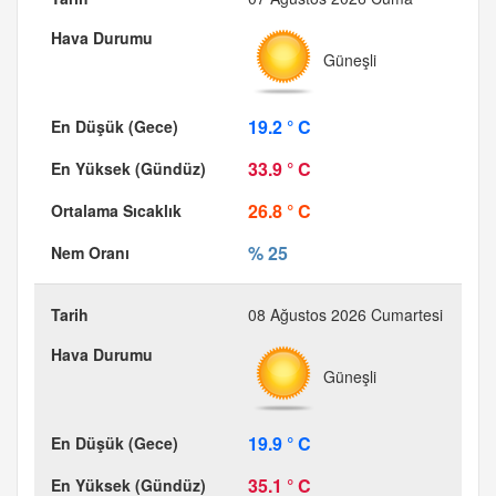
Güneşli
19.2 ° C
33.9 ° C
26.8 ° C
% 25
08 Ağustos 2026 Cumartesi
Güneşli
19.9 ° C
35.1 ° C