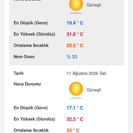
Güneşli
19.4 ° C
31.6 ° C
25.5 ° C
% 33
11 Ağustos 2026 Salı
Güneşli
17.1 ° C
32.3 ° C
25 ° C