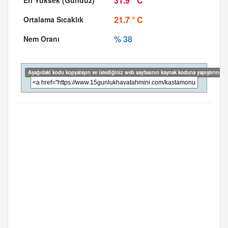
31.9 ° C
21.7 ° C
% 38
Aşağıdaki kodu kopyalayın ve istediğiniz web sayfasının kaynak koduna yapıştırın: