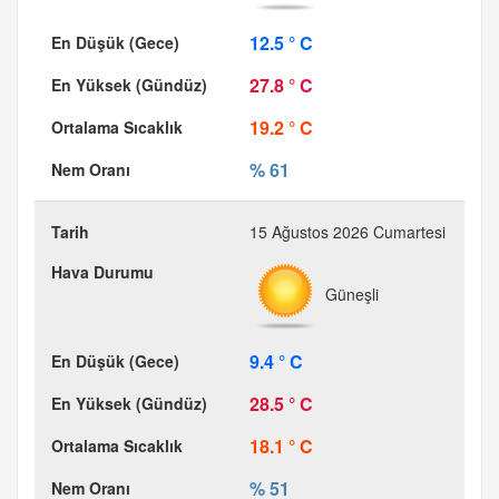
12.5 ° C
27.8 ° C
19.2 ° C
% 61
15 Ağustos 2026 Cumartesi
Güneşli
9.4 ° C
28.5 ° C
18.1 ° C
% 51