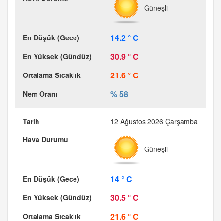
Güneşli
14.2 ° C
30.9 ° C
21.6 ° C
% 58
12 Ağustos 2026 Çarşamba
Güneşli
14 ° C
30.5 ° C
21.6 ° C