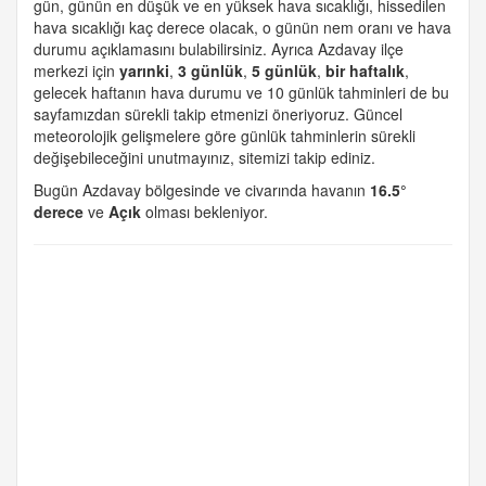
gün, günün en düşük ve en yüksek hava sıcaklığı, hissedilen
hava sıcaklığı kaç derece olacak, o günün nem oranı ve hava
durumu açıklamasını bulabilirsiniz. Ayrıca Azdavay ilçe
merkezi için
yarınki
,
3 günlük
,
5 günlük
,
bir haftalık
,
gelecek haftanın hava durumu ve 10 günlük tahminleri de bu
sayfamızdan sürekli takip etmenizi öneriyoruz. Güncel
meteorolojik gelişmelere göre günlük tahminlerin sürekli
değişebileceğini unutmayınız, sitemizi takip ediniz.
Bugün Azdavay bölgesinde ve civarında havanın
16.5°
derece
ve
Açık
olması bekleniyor.