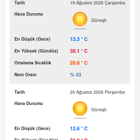
19 Ağustos 2026 Çarşamba
Güneşli
13.3 ° C
30.1 ° C
20.8 ° C
% 43
20 Ağustos 2026 Perşembe
Güneşli
12.6 ° C