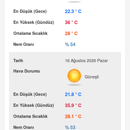
22.3 ° C
36 ° C
28 ° C
% 54
16 Ağustos 2026 Pazar
Güneşli
21.8 ° C
35.9 ° C
28.1 ° C
% 53