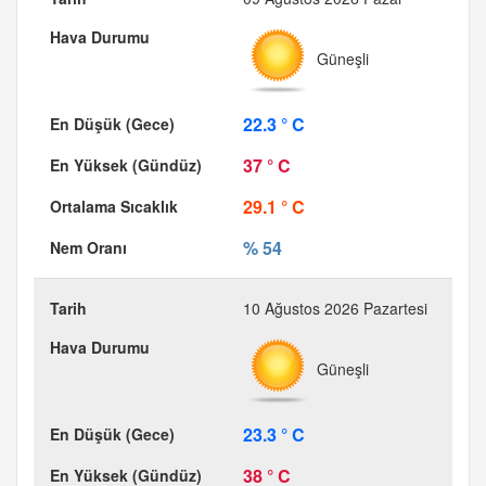
Güneşli
22.3 ° C
37 ° C
29.1 ° C
% 54
10 Ağustos 2026 Pazartesi
Güneşli
23.3 ° C
38 ° C