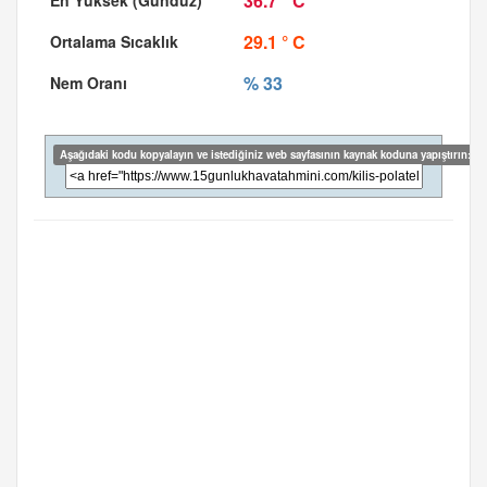
36.7 ° C
29.1 ° C
% 33
Aşağıdaki kodu kopyalayın ve istediğiniz web sayfasının kaynak koduna yapıştırın: