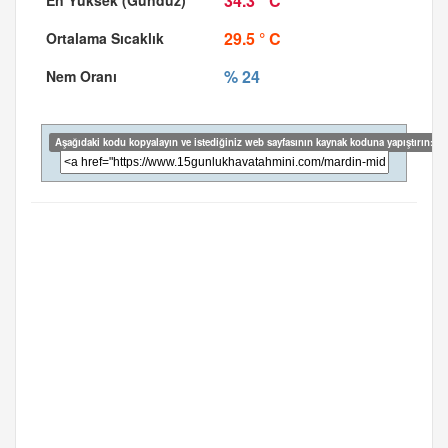
34.3 ° C
29.5 ° C
% 24
Aşağıdaki kodu kopyalayın ve istediğiniz web sayfasının kaynak koduna yapıştırın: