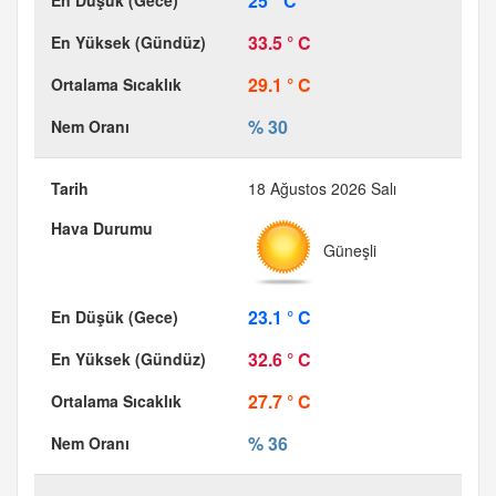
25 ° C
33.5 ° C
29.1 ° C
% 30
18 Ağustos 2026 Salı
Güneşli
23.1 ° C
32.6 ° C
27.7 ° C
% 36