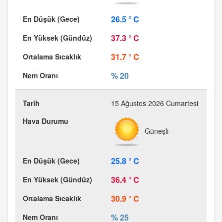
26.5 ° C
37.3 ° C
31.7 ° C
% 20
15 Ağustos 2026 Cumartesi
Güneşli
25.8 ° C
36.4 ° C
30.9 ° C
% 25