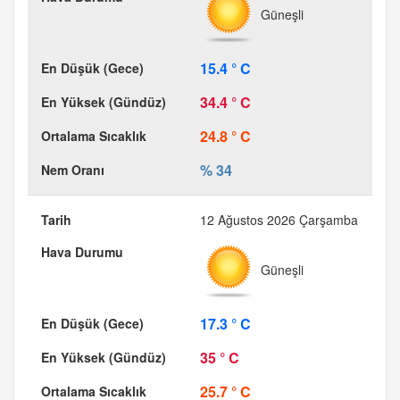
Güneşli
15.4 ° C
34.4 ° C
24.8 ° C
% 34
12 Ağustos 2026 Çarşamba
Güneşli
17.3 ° C
35 ° C
25.7 ° C