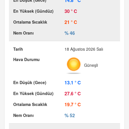
14.8 ° C
30 ° C
21 ° C
% 46
18 Ağustos 2026 Salı
Güneşli
13.1 ° C
27.6 ° C
19.7 ° C
% 52