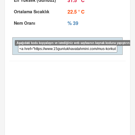
31.5 ° C
22.5 ° C
% 39
Aşağıdaki kodu kopyalayın ve istediğiniz web sayfasının kaynak koduna yapıştırın: