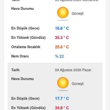
Güneşli
16.6 ° C
35.3 ° C
25.6 ° C
% 22
09 Ağustos 2026 Pazar
Güneşli
17.7 ° C
34.8 ° C