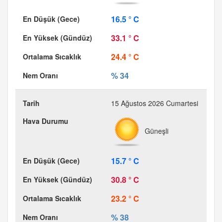
16.5 ° C
33.1 ° C
24.4 ° C
% 34
15 Ağustos 2026 Cumartesi
Güneşli
15.7 ° C
30.8 ° C
23.2 ° C
% 38