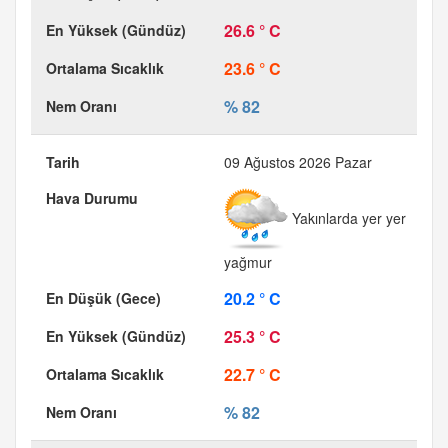
26.6 ° C
23.6 ° C
% 82
09 Ağustos 2026 Pazar
Yakınlarda yer yer
yağmur
20.2 ° C
25.3 ° C
22.7 ° C
% 82