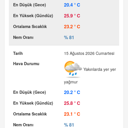
20.4 ° C
25.9 ° C
23.2 ° C
% 81
15 Ağustos 2026 Cumartesi
Yakınlarda yer yer
yağmur
20.2 ° C
25.8 ° C
23.1 ° C
% 81