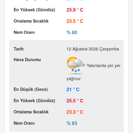
25.9 ° C
23.5 ° C
% 80
12 Ağustos 2026 Çarşamba
Yakınlarda yer yer
yağmur
21 ° C
25.5 ° C
23.3 ° C
% 83