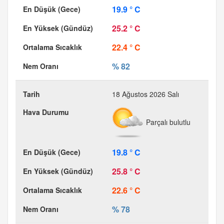
19.9 ° C
25.2 ° C
22.4 ° C
% 82
18 Ağustos 2026 Salı
Parçalı bulutlu
19.8 ° C
25.8 ° C
22.6 ° C
% 78