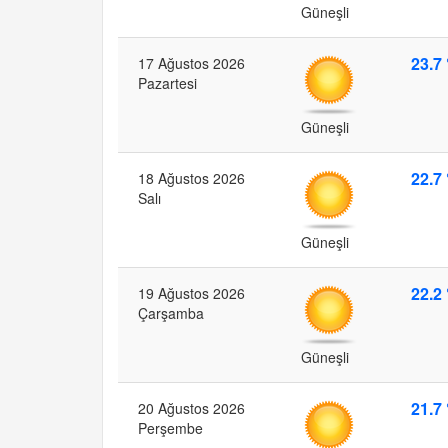
Güneşli
23.7 
17 Ağustos 2026
Pazartesi
Güneşli
22.7 
18 Ağustos 2026
Salı
Güneşli
22.2 
19 Ağustos 2026
Çarşamba
Güneşli
21.7 
20 Ağustos 2026
Perşembe