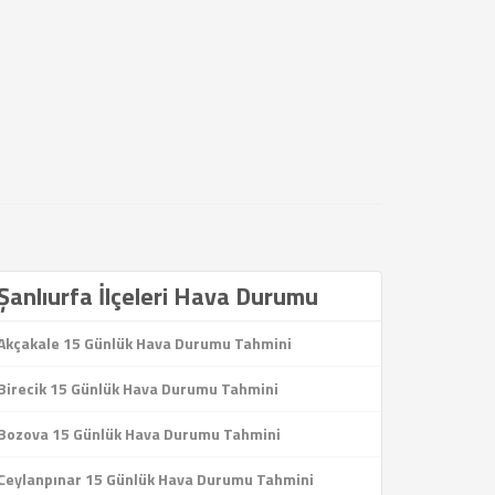
Şanlıurfa İlçeleri Hava Durumu
Akçakale 15 Günlük Hava Durumu Tahmini
Birecik 15 Günlük Hava Durumu Tahmini
Bozova 15 Günlük Hava Durumu Tahmini
Ceylanpınar 15 Günlük Hava Durumu Tahmini