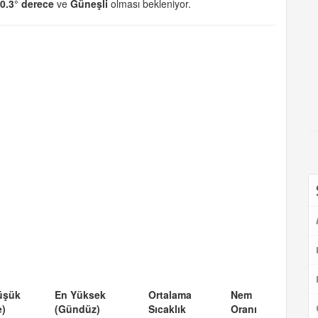
0.3° derece
ve
Güneşli
olması bekleniyor.
üşük
En Yüksek
Ortalama
Nem
e)
(Gündüz)
Sıcaklık
Oranı