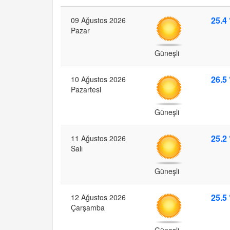
25.4 
09 Ağustos 2026
Pazar
Güneşli
26.5 
10 Ağustos 2026
Pazartesi
Güneşli
25.2 
11 Ağustos 2026
Salı
Güneşli
25.5 
12 Ağustos 2026
Çarşamba
Güneşli