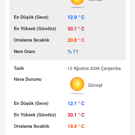
12.9 ° C
30.1 ° C
20.8 ° C
% 71
12 Ağustos 2026 Çarşamba
Güneşli
12.1 ° C
30.1 ° C
19.4 ° C