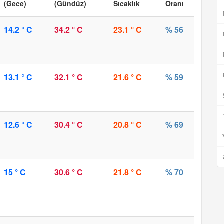
(Gece)
(Gündüz)
Sıcaklık
Oranı
14.2 ° C
34.2 ° C
23.1 ° C
% 56
13.1 ° C
32.1 ° C
21.6 ° C
% 59
12.6 ° C
30.4 ° C
20.8 ° C
% 69
15 ° C
30.6 ° C
21.8 ° C
% 70