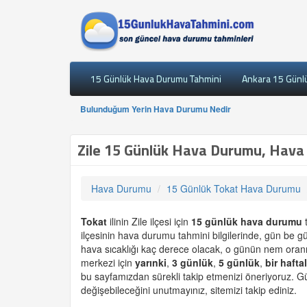
15 Günlük Hava Durumu Tahmini
Ankara 15 Günl
Bulunduğum Yerin Hava Durumu Nedir
Zile 15 Günlük Hava Durumu, Hava 
Hava Durumu
15 Günlük Tokat Hava Durumu
Tokat
ilinin Zile ilçesi için
15 günlük
hava durumu
t
ilçesinin hava durumu tahmini bilgilerinde, gün be g
hava sıcaklığı kaç derece olacak, o günün nem oranı 
merkezi için
yarınki
,
3 günlük
,
5 günlük
,
bir haftal
bu sayfamızdan sürekli takip etmenizi öneriyoruz. Gü
değişebileceğini unutmayınız, sitemizi takip ediniz.