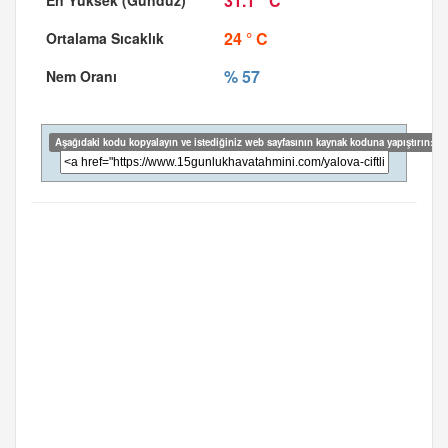
31.1 ° C
24 ° C
% 57
Aşağıdaki kodu kopyalayın ve istediğiniz web sayfasının kaynak koduna yapıştırın: