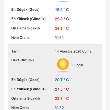
19.9 ° C
29.8 ° C
24.1 ° C
% 64
14 Ağustos 2026 Cuma
Güneşli
20.7 ° C
27.5 ° C
23.7 ° C
% 62