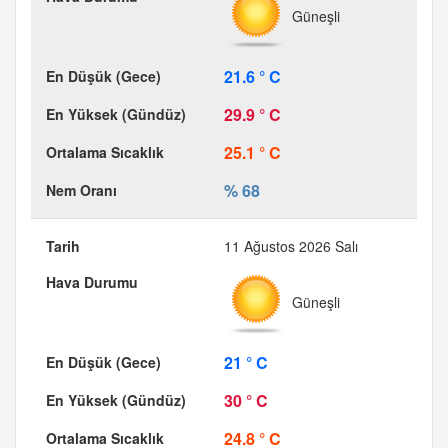
Güneşli
21.6 ° C
29.9 ° C
25.1 ° C
% 68
11 Ağustos 2026 Salı
Güneşli
21 ° C
30 ° C
24.8 ° C