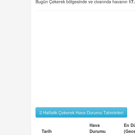
Bugün Çekerek bölgesinde ve civarında havanın
17.
2 Haftalık Çekerek Hava Durumu Tahminleri
Hava
En D
Tarih
Durumu
(Gec