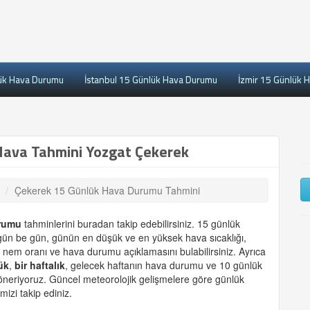
ük Hava Durumu
İstanbul 15 Günlük Hava Durumu
İzmir 15 Günlük 
Hava Tahmini Yozgat Çekerek
Çekerek 15 Günlük Hava Durumu Tahmini
rumu
tahminlerini buradan takip edebilirsiniz. 15 günlük
 gün be gün, günün en düşük ve en yüksek hava sıcaklığı,
 nem oranı ve hava durumu açıklamasını bulabilirsiniz. Ayrıca
ük
,
bir haftalık
, gelecek haftanın hava durumu ve 10 günlük
 öneriyoruz. Güncel meteorolojik gelişmelere göre günlük
mizi takip ediniz.