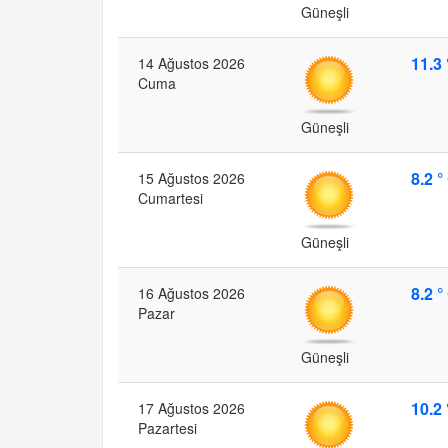
Güneşli
11.3 
14 Ağustos 2026
Cuma
Güneşli
8.2 °
15 Ağustos 2026
Cumartesi
Güneşli
8.2 °
16 Ağustos 2026
Pazar
Güneşli
10.2 
17 Ağustos 2026
Pazartesi