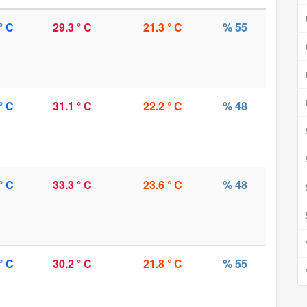
° C
29.3 ° C
21.3 ° C
% 55
° C
31.1 ° C
22.2 ° C
% 48
° C
33.3 ° C
23.6 ° C
% 48
° C
30.2 ° C
21.8 ° C
% 55