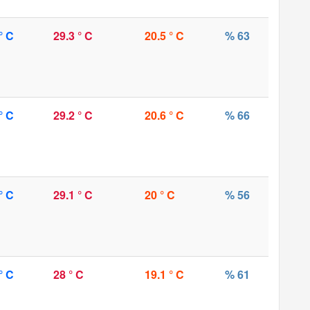
° C
29.3 ° C
20.5 ° C
% 63
° C
29.2 ° C
20.6 ° C
% 66
° C
29.1 ° C
20 ° C
% 56
° C
28 ° C
19.1 ° C
% 61