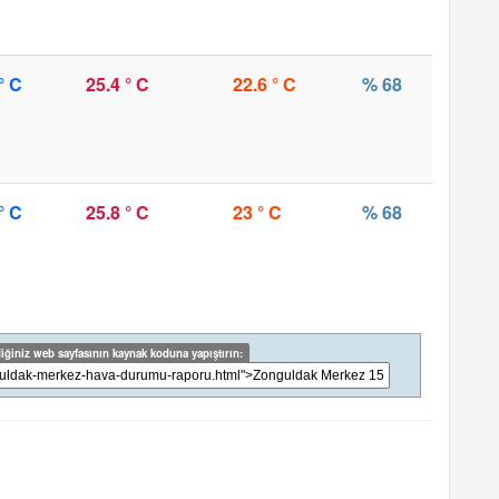
° C
25.4 ° C
22.6 ° C
% 68
° C
25.8 ° C
23 ° C
% 68
iğiniz web sayfasının kaynak koduna yapıştırın: