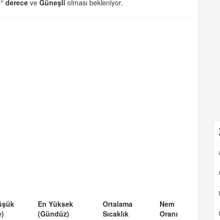
5° derece
ve
Güneşli
olması bekleniyor.
üşük
En Yüksek
Ortalama
Nem
e)
(Gündüz)
Sıcaklık
Oranı