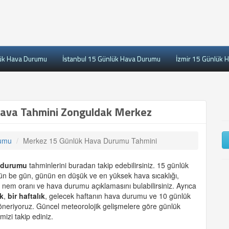
ük Hava Durumu
İstanbul 15 Günlük Hava Durumu
İzmir 15 Günlük 
ava Tahmini Zonguldak Merkez
rumu
Merkez 15 Günlük Hava Durumu Tahmini
 durumu
tahminlerini buradan takip edebilirsiniz. 15 günlük
gün be gün, günün en düşük ve en yüksek hava sıcaklığı,
 nem oranı ve hava durumu açıklamasını bulabilirsiniz. Ayrıca
k
,
bir haftalık
, gelecek haftanın hava durumu ve 10 günlük
 öneriyoruz. Güncel meteorolojik gelişmelere göre günlük
mizi takip ediniz.