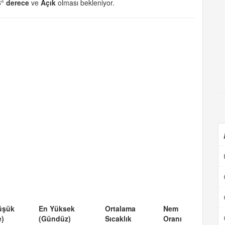
3° derece
ve
Açık
olması bekleniyor.
üşük
En Yüksek
Ortalama
Nem
e)
(Gündüz)
Sıcaklık
Oranı