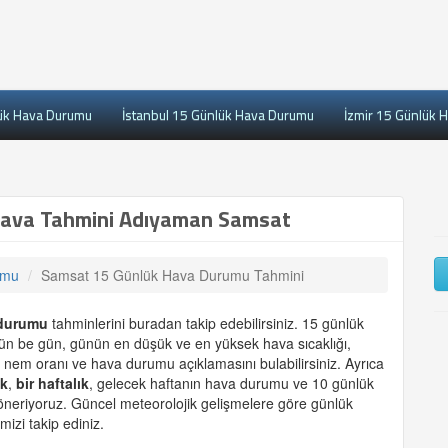
ük Hava Durumu
İstanbul 15 Günlük Hava Durumu
İzmir 15 Günlük 
ava Tahmini Adıyaman Samsat
umu
Samsat 15 Günlük Hava Durumu Tahmini
durumu
tahminlerini buradan takip edebilirsiniz. 15 günlük
gün be gün, günün en düşük ve en yüksek hava sıcaklığı,
 nem oranı ve hava durumu açıklamasını bulabilirsiniz. Ayrıca
ük
,
bir haftalık
, gelecek haftanın hava durumu ve 10 günlük
 öneriyoruz. Güncel meteorolojik gelişmelere göre günlük
mizi takip ediniz.