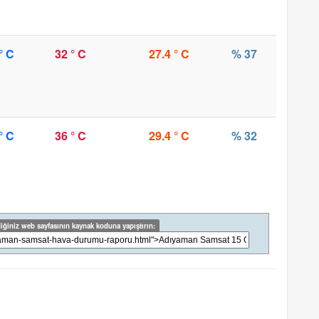
° C
32 ° C
27.4 ° C
% 37
° C
36 ° C
29.4 ° C
% 32
iğiniz web sayfasının kaynak koduna yapıştırın: