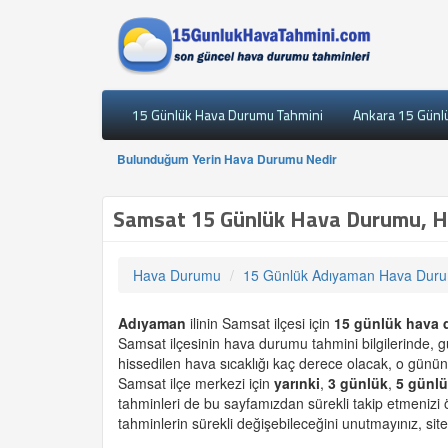
15 Günlük Hava Durumu Tahmini
Ankara 15 Günl
Bulunduğum Yerin Hava Durumu Nedir
Samsat 15 Günlük Hava Durumu, H
Hava Durumu
15 Günlük Adıyaman Hava Dur
Adıyaman
ilinin Samsat ilçesi için
15 günlük
hava 
Samsat ilçesinin hava durumu tahmini bilgilerinde, 
hissedilen hava sıcaklığı kaç derece olacak, o günün
Samsat ilçe merkezi için
yarınki
,
3 günlük
,
5 günl
tahminleri de bu sayfamızdan sürekli takip etmenizi
tahminlerin sürekli değişebileceğini unutmayınız, site