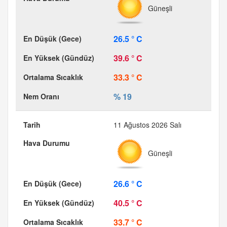
Güneşli
26.5 ° C
39.6 ° C
33.3 ° C
% 19
11 Ağustos 2026 Salı
Güneşli
26.6 ° C
40.5 ° C
33.7 ° C