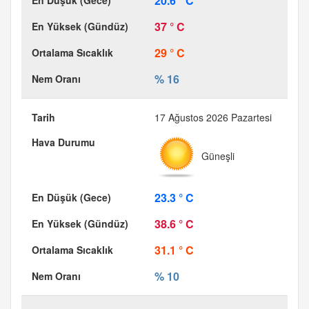
20.6 ° C
37 ° C
29 ° C
% 16
17 Ağustos 2026 Pazartesi
Güneşli
23.3 ° C
38.6 ° C
31.1 ° C
% 10