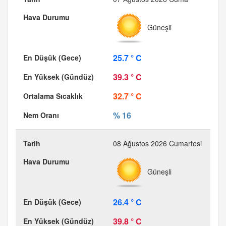
Güneşli
25.7 ° C
39.3 ° C
32.7 ° C
% 16
08 Ağustos 2026 Cumartesi
Güneşli
26.4 ° C
39.8 ° C