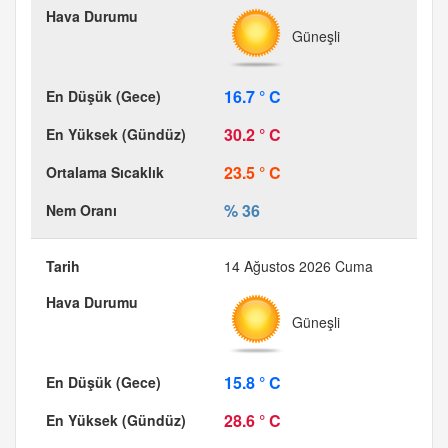
Güneşli
16.7 ° C
30.2 ° C
23.5 ° C
% 36
14 Ağustos 2026 Cuma
Güneşli
15.8 ° C
28.6 ° C