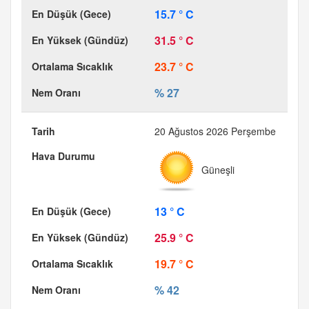
15.7 ° C
31.5 ° C
23.7 ° C
% 27
20 Ağustos 2026 Perşembe
Güneşli
13 ° C
25.9 ° C
19.7 ° C
% 42