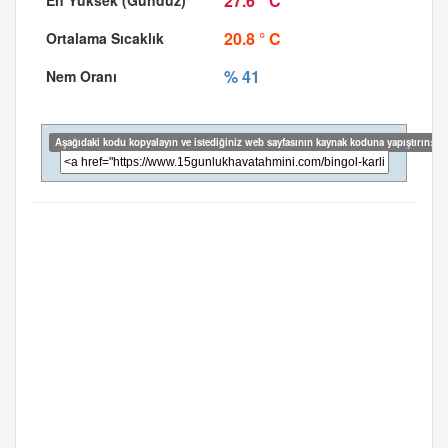
27.6 ° C
20.8 ° C
% 41
Aşağıdaki kodu kopyalayın ve istediğiniz web sayfasının kaynak koduna yapıştırın: