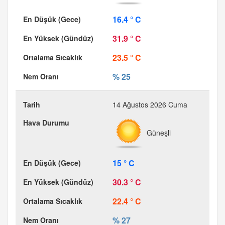
16.4 ° C
31.9 ° C
23.5 ° C
% 25
14 Ağustos 2026 Cuma
Güneşli
15 ° C
30.3 ° C
22.4 ° C
% 27