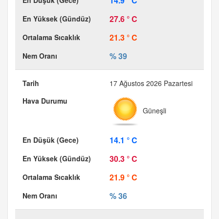
14.9 ° C
27.6 ° C
21.3 ° C
% 39
17 Ağustos 2026 Pazartesi
Güneşli
14.1 ° C
30.3 ° C
21.9 ° C
% 36