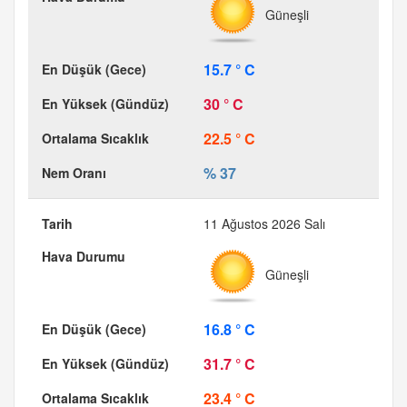
Güneşli
15.7 ° C
30 ° C
22.5 ° C
% 37
11 Ağustos 2026 Salı
Güneşli
16.8 ° C
31.7 ° C
23.4 ° C