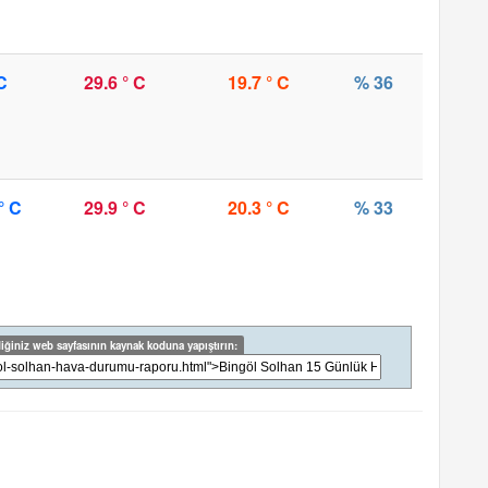
C
29.6 ° C
19.7 ° C
% 36
° C
29.9 ° C
20.3 ° C
% 33
iğiniz web sayfasının kaynak koduna yapıştırın: