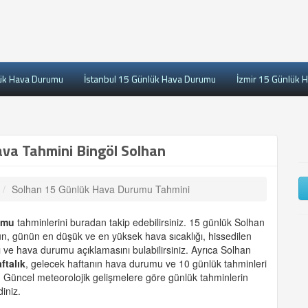
ük Hava Durumu
İstanbul 15 Günlük Hava Durumu
İzmir 15 Günlük 
va Tahmini Bingöl Solhan
Solhan 15 Günlük Hava Durumu Tahmini
umu
tahminlerini buradan takip edebilirsiniz. 15 günlük Solhan
ün, günün en düşük ve en yüksek hava sıcaklığı, hissedilen
 ve hava durumu açıklamasını bulabilirsiniz. Ayrıca Solhan
aftalık
, gelecek haftanın hava durumu ve 10 günlük tahminleri
. Güncel meteorolojik gelişmelere göre günlük tahminlerin
iniz.