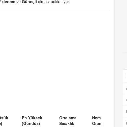
° derece
ve
Güneşli
olması bekleniyor.
üşük
En Yüksek
Ortalama
Nem
e)
(Gündüz)
Sıcaklık
Oranı