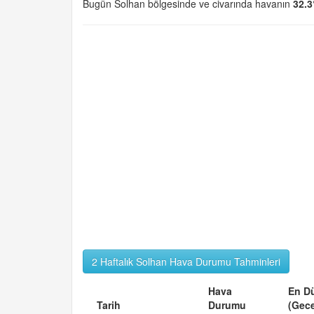
Bugün Solhan bölgesinde ve civarında havanın
32.3
2 Haftalık Solhan Hava Durumu Tahminleri
Hava
En D
Tarih
Durumu
(Gec