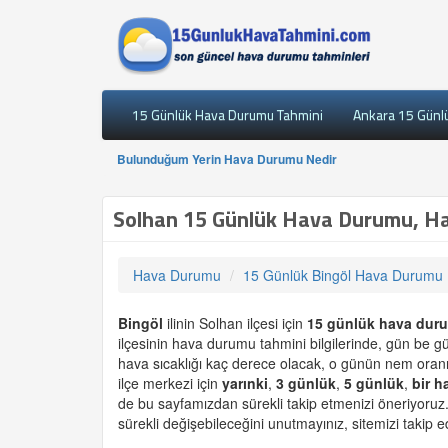
15 Günlük Hava Durumu Tahmini
Ankara 15 Günl
Bulunduğum Yerin Hava Durumu Nedir
Solhan 15 Günlük Hava Durumu, Ha
Hava Durumu
15 Günlük Bingöl Hava Durumu
Bingöl
ilinin Solhan ilçesi için
15 günlük
hava dur
ilçesinin hava durumu tahmini bilgilerinde, gün be g
hava sıcaklığı kaç derece olacak, o günün nem oranı
ilçe merkezi için
yarınki
,
3 günlük
,
5 günlük
,
bir h
de bu sayfamızdan sürekli takip etmenizi öneriyoruz
sürekli değişebileceğini unutmayınız, sitemizi takip ed