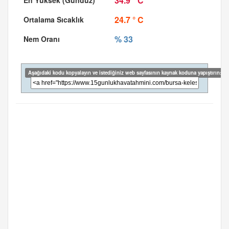
34.9 ° C
24.7 ° C
% 33
Aşağıdaki kodu kopyalayın ve istediğiniz web sayfasının kaynak koduna yapıştırın: