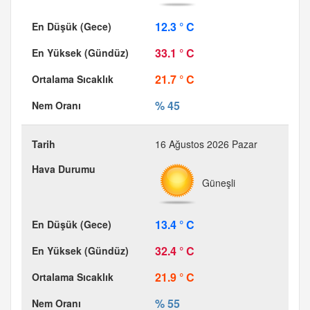
12.3 ° C
33.1 ° C
21.7 ° C
% 45
16 Ağustos 2026 Pazar
Güneşli
13.4 ° C
32.4 ° C
21.9 ° C
% 55