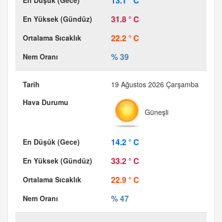
13.1 ° C
31.8 ° C
22.2 ° C
% 39
19 Ağustos 2026 Çarşamba
Güneşli
14.2 ° C
33.2 ° C
22.9 ° C
% 47