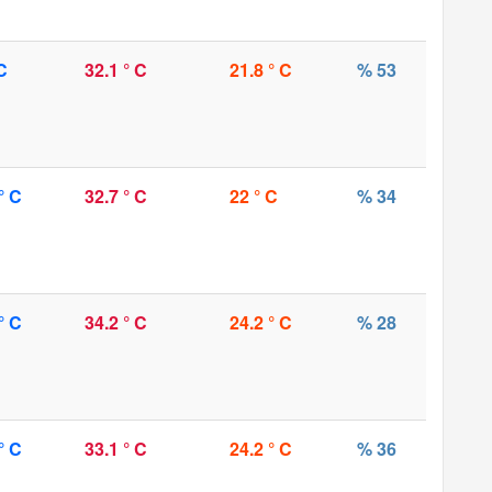
C
32.1 ° C
21.8 ° C
% 53
° C
32.7 ° C
22 ° C
% 34
° C
34.2 ° C
24.2 ° C
% 28
° C
33.1 ° C
24.2 ° C
% 36