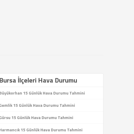
Bursa İlçeleri Hava Durumu
Büyükorhan 15 Günlük Hava Durumu Tahmini
Gemlik 15 Günlük Hava Durumu Tahmini
Gürsu 15 Günlük Hava Durumu Tahmini
Harmancık 15 Günlük Hava Durumu Tahmini