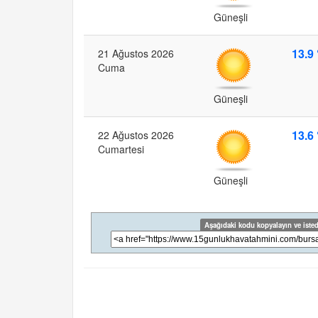
Güneşli
13.9 
21 Ağustos 2026
Cuma
Güneşli
13.6 
22 Ağustos 2026
Cumartesi
Güneşli
Aşağıdaki kodu kopyalayın ve isted