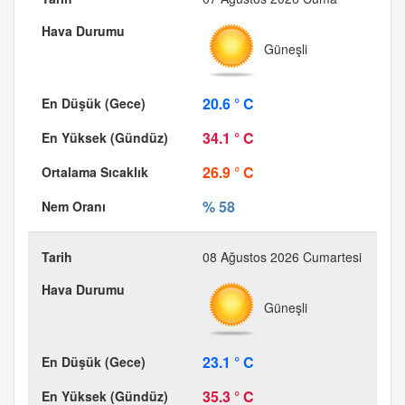
Güneşli
20.6 ° C
34.1 ° C
26.9 ° C
% 58
08 Ağustos 2026 Cumartesi
Güneşli
23.1 ° C
35.3 ° C