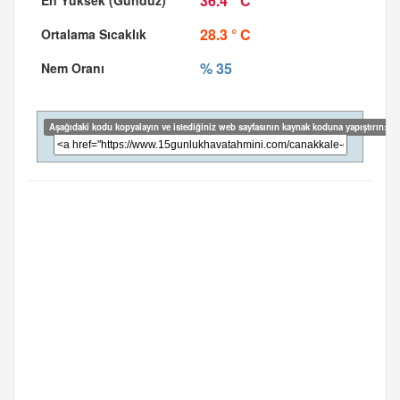
36.4 ° C
28.3 ° C
% 35
Aşağıdaki kodu kopyalayın ve istediğiniz web sayfasının kaynak koduna yapıştırın: