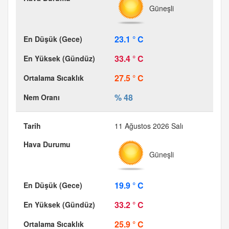
Güneşli
23.1 ° C
33.4 ° C
27.5 ° C
% 48
11 Ağustos 2026 Salı
Güneşli
19.9 ° C
33.2 ° C
25.9 ° C