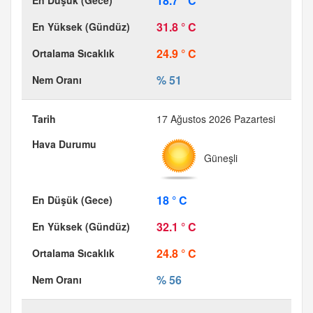
18.7 ° C
31.8 ° C
24.9 ° C
% 51
17 Ağustos 2026 Pazartesi
Güneşli
18 ° C
32.1 ° C
24.8 ° C
% 56