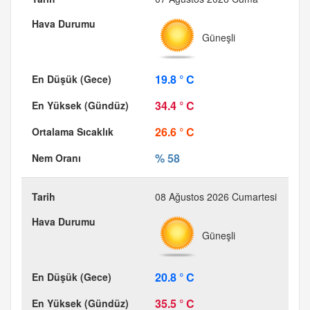
Güneşli
19.8 ° C
34.4 ° C
26.6 ° C
% 58
08 Ağustos 2026 Cumartesi
Güneşli
20.8 ° C
35.5 ° C