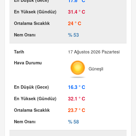
17.6 ° C
31.4 ° C
24 ° C
% 53
17 Ağustos 2026 Pazartesi
Güneşli
16.3 ° C
32.1 ° C
23.7 ° C
% 58