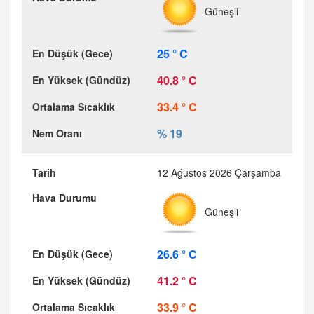
Güneşli
25 ° C
40.8 ° C
33.4 ° C
% 19
12 Ağustos 2026 Çarşamba
Güneşli
26.6 ° C
41.2 ° C
33.9 ° C