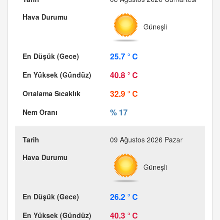
Güneşli
25.7 ° C
40.8 ° C
32.9 ° C
% 17
09 Ağustos 2026 Pazar
Güneşli
26.2 ° C
40.3 ° C