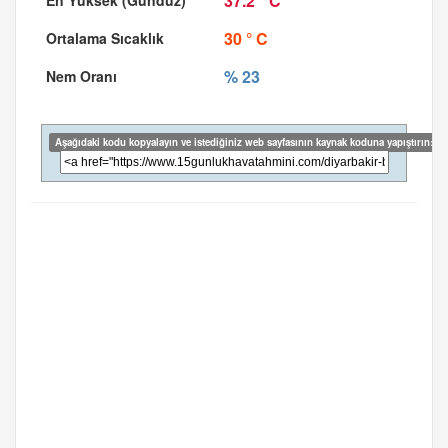
37.2 ° C
30 ° C
% 23
Aşağıdaki kodu kopyalayın ve istediğiniz web sayfasının kaynak koduna yapıştırın: