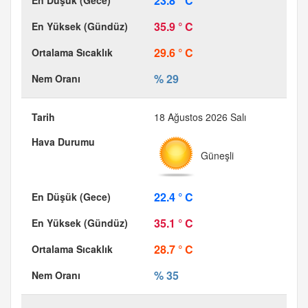
23.8 ° C
35.9 ° C
29.6 ° C
% 29
18 Ağustos 2026 Salı
Güneşli
22.4 ° C
35.1 ° C
28.7 ° C
% 35