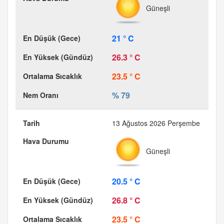
Güneşli
21 ° C
26.3 ° C
23.5 ° C
% 79
13 Ağustos 2026 Perşembe
Güneşli
20.5 ° C
26.8 ° C
23.5 ° C