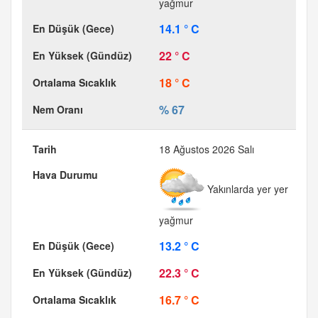
yağmur
14.1 ° C
22 ° C
18 ° C
% 67
18 Ağustos 2026 Salı
Yakınlarda yer yer
yağmur
13.2 ° C
22.3 ° C
16.7 ° C