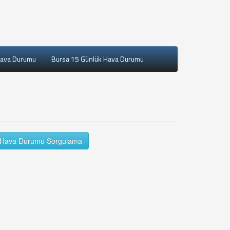
Hava Durumu
Bursa 15 Günlük Hava Durumu
Hava Durumu Sorgulama