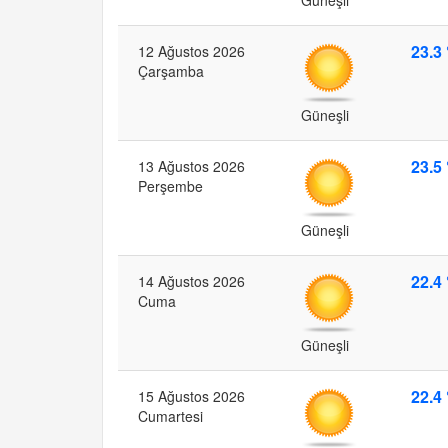
23.3 
12 Ağustos 2026
Çarşamba
Güneşli
23.5 
13 Ağustos 2026
Perşembe
Güneşli
22.4 
14 Ağustos 2026
Cuma
Güneşli
22.4 
15 Ağustos 2026
Cumartesi