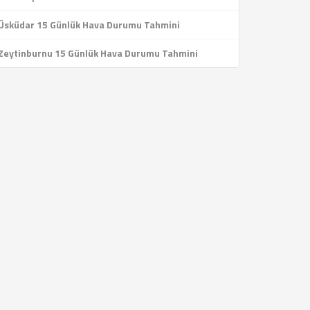
Üsküdar 15 Günlük Hava Durumu Tahmini
Zeytinburnu 15 Günlük Hava Durumu Tahmini