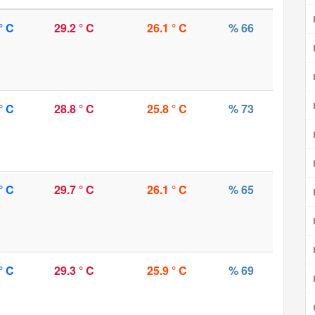
° C
29.2 ° C
26.1 ° C
% 66
° C
28.8 ° C
25.8 ° C
% 73
° C
29.7 ° C
26.1 ° C
% 65
° C
29.3 ° C
25.9 ° C
% 69