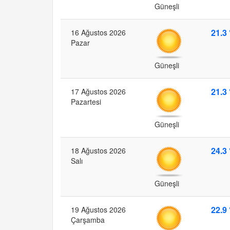
Güneşli
21.3 
16 Ağustos 2026
Pazar
Güneşli
21.3 
17 Ağustos 2026
Pazartesi
Güneşli
24.3 
18 Ağustos 2026
Salı
Güneşli
22.9 
19 Ağustos 2026
Çarşamba