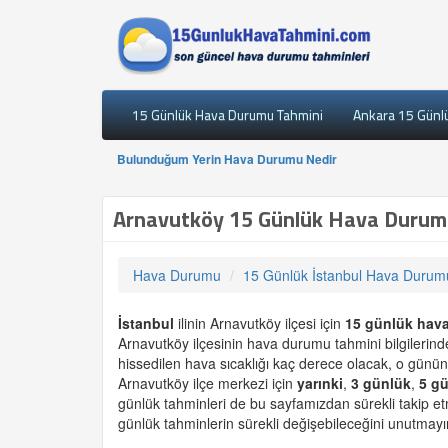
15 Günlük Hava Durumu Tahmini
Ankara 15 Günl
Bulunduğum Yerin Hava Durumu Nedir
Arnavutköy 15 Günlük Hava Durumu
Hava Durumu
15 Günlük İstanbul Hava Durum
İstanbul
ilinin Arnavutköy ilçesi için
15 günlük
hav
Arnavutköy ilçesinin hava durumu tahmini bilgilerin
hissedilen hava sıcaklığı kaç derece olacak, o günün
Arnavutköy ilçe merkezi için
yarınki
,
3 günlük
,
5 g
günlük tahminleri de bu sayfamızdan sürekli takip e
günlük tahminlerin sürekli değişebileceğini unutmayını