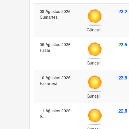
23.2 
08 Ağustos 2026
Cumartesi
Güneşli
23.5 
09 Ağustos 2026
Pazar
Güneşli
23.5 
10 Ağustos 2026
Pazartesi
Güneşli
22.8 
11 Ağustos 2026
Salı
Güneşli