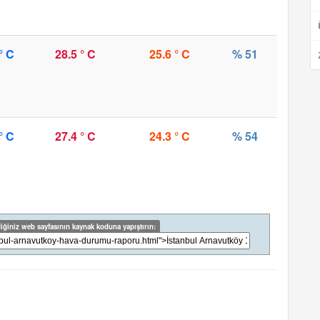
° C
28.5 ° C
25.6 ° C
% 51
° C
27.4 ° C
24.3 ° C
% 54
iğiniz web sayfasının kaynak koduna yapıştırın: