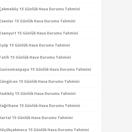
Çekmeköy 15 Günlük Hava Durumu Tahmini
Esenler 15 Günlük Hava Durumu Tahmini
Esenyurt 15 Günlük Hava Durumu Tahmini
Eyüp 15 Günlük Hava Durumu Tahmini
Fatih 15 Günlük Hava Durumu Tahmini
Gaziosmanpaşa 15 Günlük Hava Durumu Tahmini
Güngören 15 Günlük Hava Durumu Tahmini
Kadıköy 15 Günlük Hava Durumu Tahmini
Kağıthane 15 Günlük Hava Durumu Tahmini
Kartal 15 Günlük Hava Durumu Tahmini
Küçükçekmece 15 Günlük Hava Durumu Tahmini