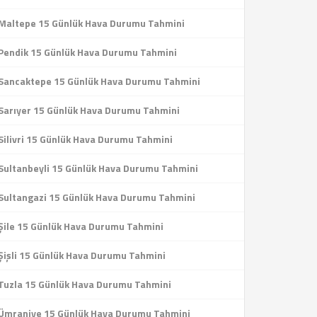
Maltepe 15 Günlük Hava Durumu Tahmini
Pendik 15 Günlük Hava Durumu Tahmini
Sancaktepe 15 Günlük Hava Durumu Tahmini
Sarıyer 15 Günlük Hava Durumu Tahmini
Silivri 15 Günlük Hava Durumu Tahmini
Sultanbeyli 15 Günlük Hava Durumu Tahmini
Sultangazi 15 Günlük Hava Durumu Tahmini
Şile 15 Günlük Hava Durumu Tahmini
Şişli 15 Günlük Hava Durumu Tahmini
Tuzla 15 Günlük Hava Durumu Tahmini
Ümraniye 15 Günlük Hava Durumu Tahmini