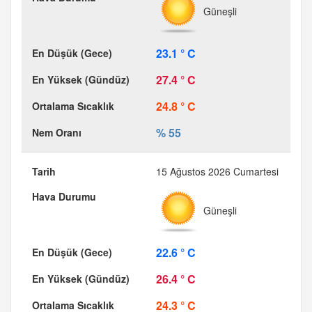
Güneşli
23.1 ° C
27.4 ° C
24.8 ° C
% 55
15 Ağustos 2026 Cumartesi
Güneşli
22.6 ° C
26.4 ° C
24.3 ° C