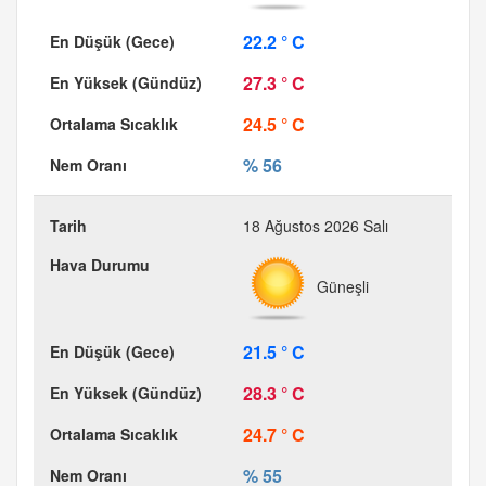
22.2 ° C
27.3 ° C
24.5 ° C
% 56
18 Ağustos 2026 Salı
Güneşli
21.5 ° C
28.3 ° C
24.7 ° C
% 55