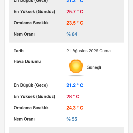
21.2 ° C
25.7 ° C
23.5 ° C
% 64
21 Ağustos 2026 Cuma
Güneşli
21.2 ° C
28 ° C
24.3 ° C
% 55