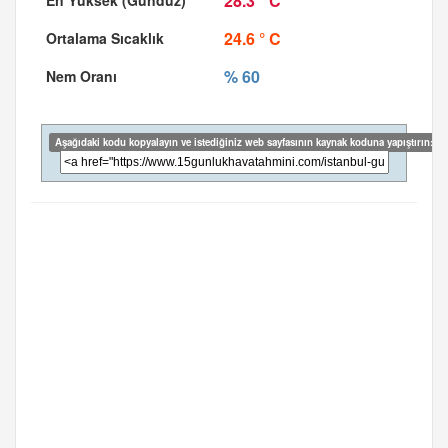
28.3 ° C
24.6 ° C
% 60
Aşağıdaki kodu kopyalayın ve istediğiniz web sayfasının kaynak koduna yapıştırın: