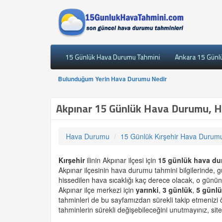
15 Günlük Hava Durumu Tahmini
Ankara 15 Günl
Bulunduğum Yerin Hava Durumu Nedir
Akpınar 15 Günlük Hava Durumu, Ha
Hava Durumu
15 Günlük Kırşehir Hava Durum
Kırşehir
ilinin Akpınar ilçesi için
15 günlük
hava d
Akpınar ilçesinin hava durumu tahmini bilgilerinde,
hissedilen hava sıcaklığı kaç derece olacak, o günün
Akpınar ilçe merkezi için
yarınki
,
3 günlük
,
5 günl
tahminleri de bu sayfamızdan sürekli takip etmenizi
tahminlerin sürekli değişebileceğini unutmayınız, site