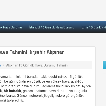
ük Hava Durumu
İstanbul 15 Günlük Hava Durumu
İzmir 15 Günlük 
va Tahmini Kırşehir Akpınar
u
Akpınar 15 Günlük Hava Durumu Tahmini
urumu
tahminlerini buradan takip edebilirsiniz. 15 günlük
 gün be gün, günün en düşük ve en yüksek hava sıcaklığı,
 nem oranı ve hava durumu açıklamasını bulabilirsiniz. Ayrıca
ük
,
bir haftalık
, gelecek haftanın hava durumu ve 10 günlük
 öneriyoruz. Güncel meteorolojik gelişmelere göre günlük
mizi takip ediniz.