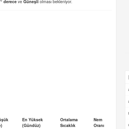
7° derece
ve
Güneşli
olması bekleniyor.
üşük
En Yüksek
Ortalama
Nem
e)
(Gündüz)
Sıcaklık
Oranı