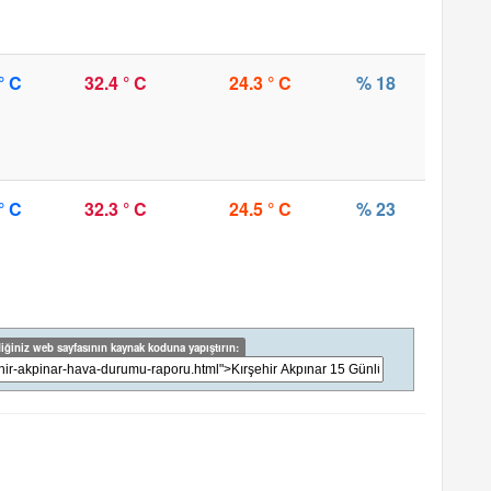
° C
32.4 ° C
24.3 ° C
% 18
° C
32.3 ° C
24.5 ° C
% 23
iğiniz web sayfasının kaynak koduna yapıştırın: