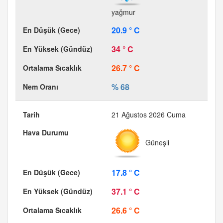
yağmur
20.9 ° C
34 ° C
26.7 ° C
% 68
21 Ağustos 2026 Cuma
Güneşli
17.8 ° C
37.1 ° C
26.6 ° C