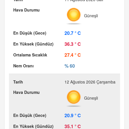
Güneşli
20.7 ° C
36.3 ° C
27.4 ° C
% 60
12 Ağustos 2026 Çarşamba
Güneşli
20.9 ° C
35.1 ° C