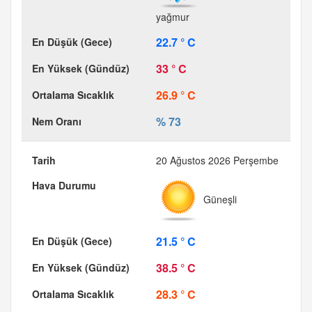
yağmur
22.7 ° C
33 ° C
26.9 ° C
% 73
20 Ağustos 2026 Perşembe
Güneşli
21.5 ° C
38.5 ° C
28.3 ° C