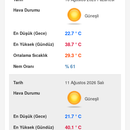
Güneşli
22.7 ° C
38.7 ° C
29.3 ° C
% 61
11 Ağustos 2026 Salı
Güneşli
21.7 ° C
40.1 ° C