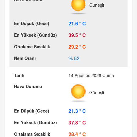
Güneşli
21.6 ° C
39.5 ° C
29.2 ° C
% 52
14 Ağustos 2026 Cuma
Güneşli
21.3 ° C
37.8 ° C
28.4 ° C