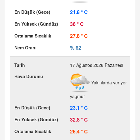
21.8 ° C
36 ° C
27.8 ° C
% 62
17 Ağustos 2026 Pazartesi
Yakınlarda yer yer
yağmur
23.1 ° C
32.8 ° C
26.4 ° C