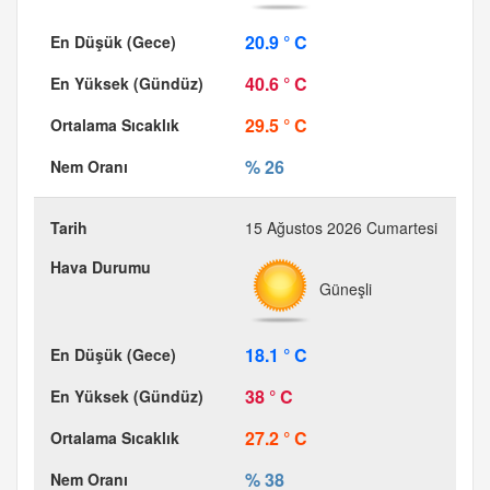
20.9 ° C
40.6 ° C
29.5 ° C
% 26
15 Ağustos 2026 Cumartesi
Güneşli
18.1 ° C
38 ° C
27.2 ° C
% 38