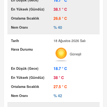
16.7 ° C
38.1 ° C
26.6 ° C
% 40
18 Ağustos 2026 Salı
Güneşli
18.7 ° C
38 ° C
27.5 ° C
% 42