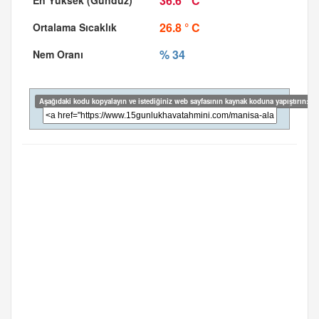
36.6 ° C
26.8 ° C
% 34
Aşağıdaki kodu kopyalayın ve istediğiniz web sayfasının kaynak koduna yapıştırın: