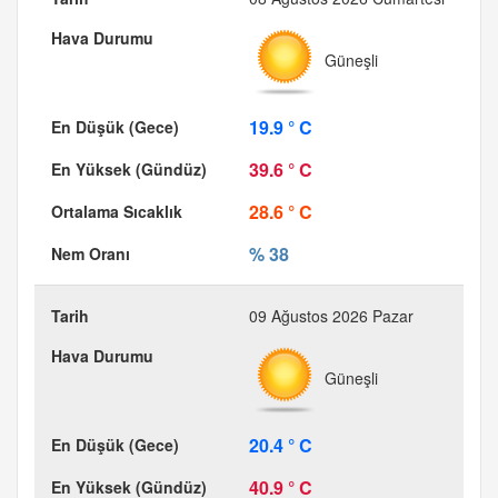
Güneşli
19.9 ° C
39.6 ° C
28.6 ° C
% 38
09 Ağustos 2026 Pazar
Güneşli
20.4 ° C
40.9 ° C