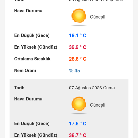
Güneşli
19.1 ° C
39.9 ° C
28.6 ° C
% 45
07 Ağustos 2026 Cuma
Güneşli
17.6 ° C
38.7 ° C