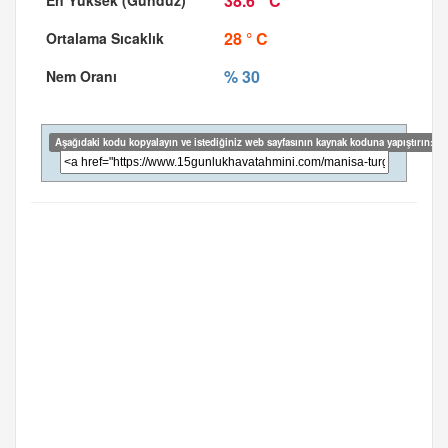
38.6 ° C
28 ° C
% 30
Aşağıdaki kodu kopyalayın ve istediğiniz web sayfasının kaynak koduna yapıştırın: