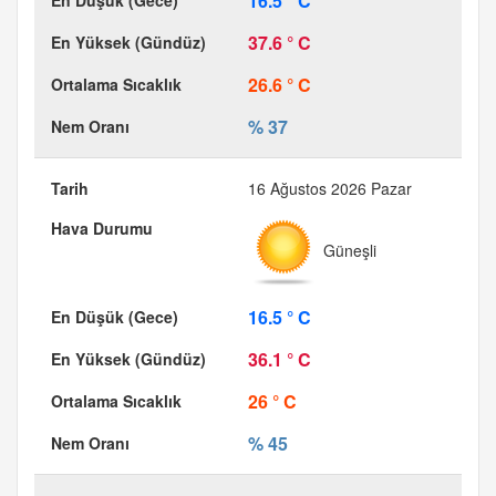
16.5 ° C
37.6 ° C
26.6 ° C
% 37
16 Ağustos 2026 Pazar
Güneşli
16.5 ° C
36.1 ° C
26 ° C
% 45