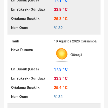
17.1 ° C
33.9 ° C
25.3 ° C
% 32
19 Ağustos 2026 Çarşamba
Güneşli
17.9 ° C
33.3 ° C
25.4 ° C
% 34