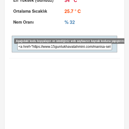
34 ° C
25.7 ° C
% 32
Aşağıdaki kodu kopyalayın ve istediğiniz web sayfasının kaynak koduna yapıştırın: