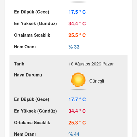
17.5 ° C
34.4 ° C
25.5 ° C
% 33
16 Ağustos 2026 Pazar
Güneşli
17.7 ° C
34.4 ° C
25.3 ° C
% 44