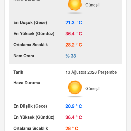
Güneşli
21.3 ° C
36.4 ° C
28.2 ° C
% 38
13 Ağustos 2026 Perşembe
Güneşli
20.9 ° C
36.4 ° C
28 ° C