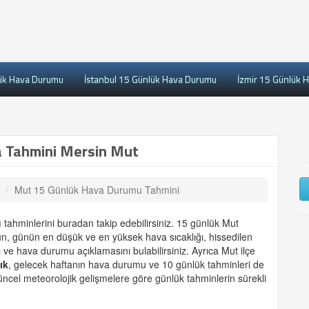
ük Hava Durumu
İstanbul 15 Günlük Hava Durumu
İzmir 15 Günlük 
 Tahmini Mersin Mut
Mut 15 Günlük Hava Durumu Tahmini
u
tahminlerini buradan takip edebilirsiniz. 15 günlük Mut
ün, günün en düşük ve en yüksek hava sıcaklığı, hissedilen
ve hava durumu açıklamasını bulabilirsiniz. Ayrıca Mut ilçe
ık
, gelecek haftanın hava durumu ve 10 günlük tahminleri de
ncel meteorolojik gelişmelere göre günlük tahminlerin sürekli