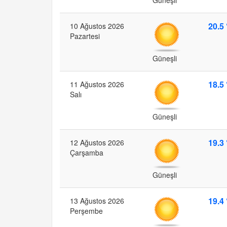
20.5 
10 Ağustos 2026
Pazartesi
Güneşli
18.5 
11 Ağustos 2026
Salı
Güneşli
19.3 
12 Ağustos 2026
Çarşamba
Güneşli
19.4 
13 Ağustos 2026
Perşembe